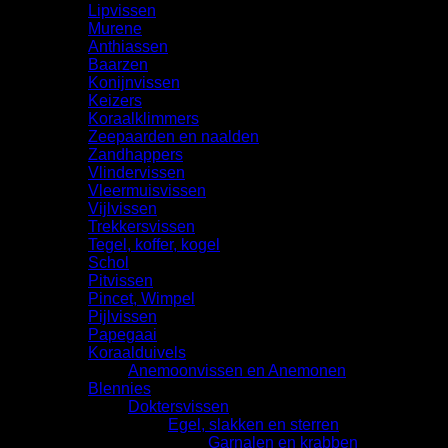
Lipvissen
Murene
Anthiassen
Baarzen
Konijnvissen
Keizers
Koraalklimmers
Zeepaarden en naalden
Zandhappers
Vlindervissen
Vleermuisvissen
Vijlvissen
Trekkersvissen
Tegel, koffer, kogel
Schol
Pitvissen
Pincet, Wimpel
Pijlvissen
Papegaai
Koraalduivels
Anemoonvissen en Anemonen
Blennies
Doktersvissen
Egel, slakken en sterren
Garnalen en krabben