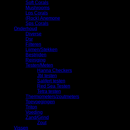
Soft Corals
Mushrooms
Lps Corals
(Rock) Anemone
Sps Corals
Onderhoud
Diverse
Dsr
Filteren
Lijmen/Stekken
Bestrijden
Reiniging
Testen/Meten
Hanna Checkers
Jbl testen
Salifert testen
Red Sea Testen
Tetra testen
Thermometers/zoutmeters
Toevoegingen
Triton
Voeding
Zand/Grind
Zout
Vissen