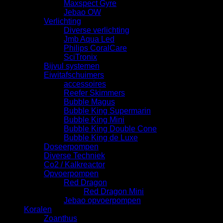
Maxspect Gyre
Jebao OW
Verlichting
Diverse verlichting
Jmb Aqua Led
Philips CoralCare
SciTronix
Bijvul systemen
Eiwitafschuimers
accessoires
Reefer Skimmers
Bubble Magus
Bubble King Supermarin
Bubble King Mini
Bubble King Double Cone
Bubble King de Luxe
Doseerpompen
Diverse Techniek
Co2 / Kalkreactor
Opvoerpompen
Red Dragon
Red Dragon Mini
Jebao opvoerpompen
Koralen
Zoanthus