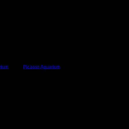
rium
Merk:
Picasso Aquarium