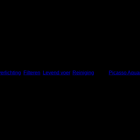
erlichting
,
Filteren
,
Levend voer
,
Reiniging
Merk:
Picasso Aqua